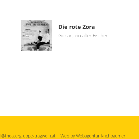
Die rote Zora
Gorian, ein alter Fischer
l@theatergruppe-tragwein.at
| Web by
Webagentur Krichbaumer