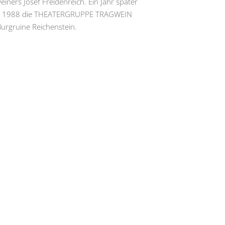
iners Josef Freidenreich. Ein Jahr später
 Jahr 1988 die THEATERGRUPPE TRAGWEIN
Burgruine Reichenstein.