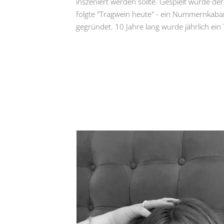
inszeniert werden sollte. Gespielt wurde de
folgte "Tragwein heute" - ein Nummernkab
gegründet. 10 Jahre lang wurde jährlich ein