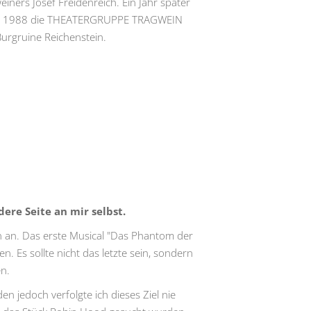
iners Josef Freidenreich. Ein Jahr später
 Jahr 1988 die THEATERGRUPPE TRAGWEIN
Burgruine Reichenstein.
ere Seite an mir selbst.
en an. Das erste Musical "Das Phantom der
n. Es sollte nicht das letzte sein, sondern
en.
n jedoch verfolgte ich dieses Ziel nie