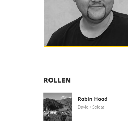
ROLLEN
Robin Hood
David / Soldat