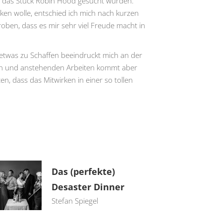
ür das Stück Robin Hood gesucht wurden.
en wolle, entschied ich mich nach kurzen
ben, dass es mir sehr viel Freude macht in
twas zu Schaffen beeindruckt mich an der
ben und anstehenden Arbeiten kommt aber
n, dass das Mitwirken in einer so tollen
Das (perfekte)
Desaster Dinner
Stefan Spiegel