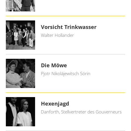
Vorsicht Trinkwasser
Walter Hollander
Die Möwe
Pjotr Nikolájewitsch Sórin
Hexenjagd
Danforth, Stellvertreter des Gouverneurs