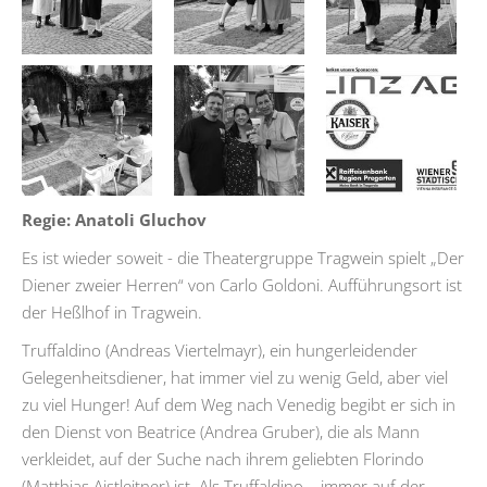
Regie:
Anatoli Gluchov
Es ist wieder soweit - die Theatergruppe Tragwein spielt „Der
Diener zweier Herren“ von Carlo Goldoni. Aufführungsort ist
der Heßlhof in Tragwein.
Truffaldino (Andreas Viertelmayr), ein hungerleidender
Gelegenheitsdiener, hat immer viel zu wenig Geld, aber viel
zu viel Hunger! Auf dem Weg nach Venedig begibt er sich in
den Dienst von Beatrice (Andrea Gruber), die als Mann
verkleidet, auf der Suche nach ihrem geliebten Florindo
(Matthias Aistleitner) ist. Als Truffaldino – immer auf der